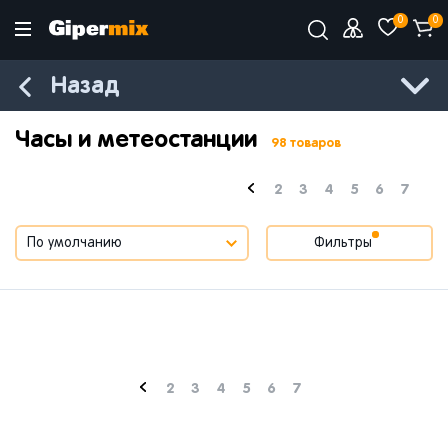
0
0
Назад
Часы и метеостанции
98 товаров
2
3
4
5
6
7
Фильтры
2
3
4
5
6
7