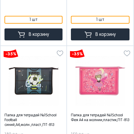
1 шт
1 шт
В корзину
В корзину
-35%
-35%
Папка для тетрадей №1School
Папка для тетрадей №1School
Football
Фея А4 на молнии,пластик,ПТ-813
синий,А4,молн.,пласт.,ПТ-813