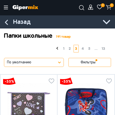
0
0
Назад
Папки школьные
191 товар
1
2
3
4
5
...
13
Фильтры
-35%
-35%