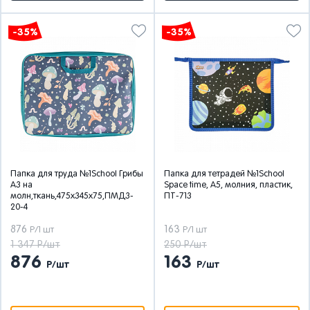
-35%
-35%
Папка для труда №1School Грибы
Папка для тетрадей №1School
А3 на
Space time, А5, молния, пластик,
молн,ткань,475х345х75,ПМД3-
ПТ-713
20-4
876
163
Р/1 шт
Р/1 шт
1 347 Р/шт
250 Р/шт
876
163
Р/шт
Р/шт