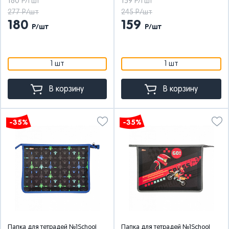
180
159
Р/1 шт
Р/1 шт
277 Р/шт
245 Р/шт
180
159
Р/шт
Р/шт
1 шт
1 шт
В корзину
В корзину
-35%
-35%
Папка для тетрадей №1School
Папка для тетрадей №1School