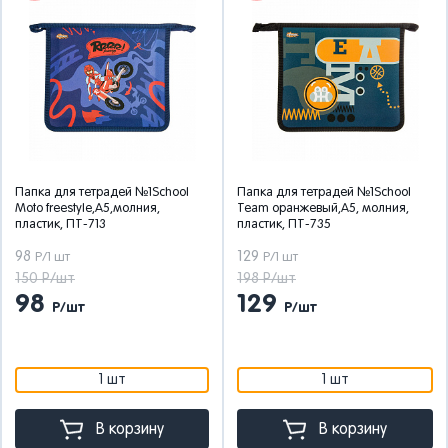
Папка для тетрадей №1School
Папка для тетрадей №1School
Moto freestyle,А5,молния,
Team оранжевый,А5, молния,
пластик, ПТ-713
пластик, ПТ-735
98
129
Р/1 шт
Р/1 шт
150 Р/шт
198 Р/шт
98
129
Р/шт
Р/шт
1 шт
1 шт
В корзину
В корзину