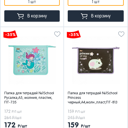
1 шт
1 шт
В корзину
В корзину
-35%
-35%
Папка для тетрадей №1School
Папка для тетрадей №1School
Русалка,А5, молния, пластик,
Princess
ПТ-735
черный,А4,молн.,пласт,ПТ-813
172
159
Р/1 шт
Р/1 шт
264 Р/шт
245 Р/шт
172
159
Р/шт
Р/шт