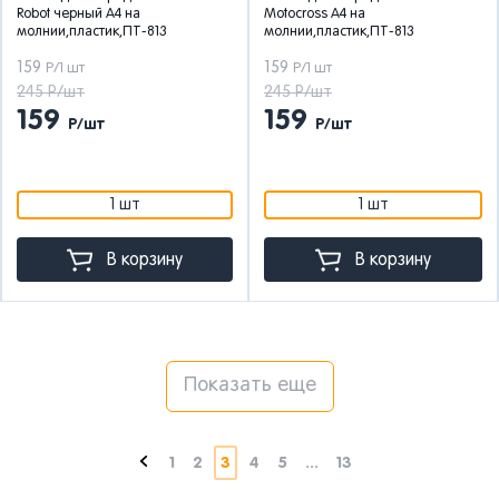
Robot черный А4 на
Motocross А4 на
молнии,пластик,ПТ-813
молнии,пластик,ПТ-813
159
159
Р/1 шт
Р/1 шт
245 Р/шт
245 Р/шт
159
159
Р/шт
Р/шт
1 шт
1 шт
В корзину
В корзину
Показать еще
1
2
3
4
5
...
13