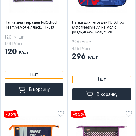
Папка для тетрадей №1School
Папка для тетрадей №1School
Heart,А4,молн.,пласт.,ПТ-813
Moto freestyle А4 на мол с
руч,тк,40мм,ПМД-2-20
120
Р/1 шт
296
Р/1 шт
184 Р/шт
456 Р/шт
120
Р/шт
296
Р/шт
1 шт
1 шт
В корзину
В корзину
-35%
-35%