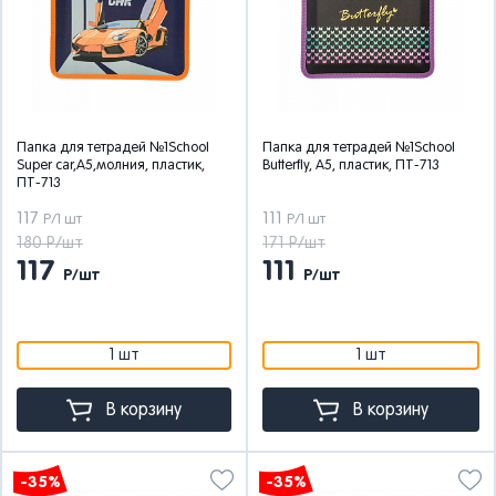
Папка для тетрадей №1School
Папка для тетрадей №1School
Super car,А5,молния, пластик,
Butterfly, А5, пластик, ПТ-713
ПТ-713
117
111
Р/1 шт
Р/1 шт
180 Р/шт
171 Р/шт
117
111
Р/шт
Р/шт
1 шт
1 шт
В корзину
В корзину
-35%
-35%