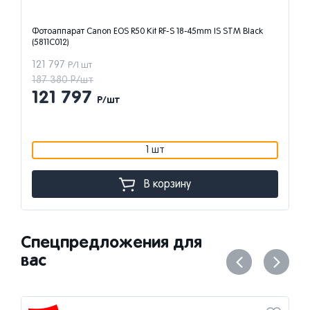
Фотоаппарат Canon EOS R50 Kit RF-S 18-45mm IS STM Black
(5811C012)
121 797
Р/1 шт
187 380 Р/шт
121 797
Р/шт
1 шт
В корзину
Спецпредложения для
вас