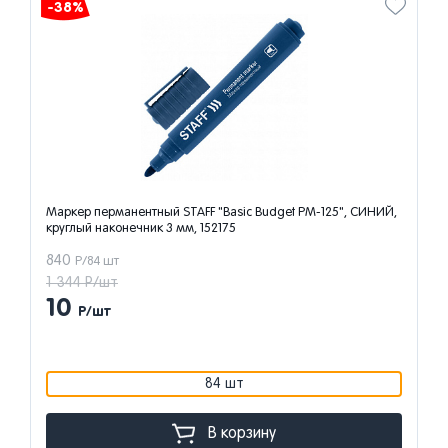
-38%
Маркер перманентный STAFF "Basic Budget PM-125", СИНИЙ,
круглый наконечник 3 мм, 152175
840
Р/84 шт
1 344 Р/шт
10
Р/шт
84 шт
В корзину