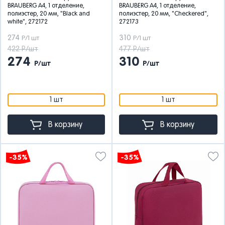
BRAUBERG А4, 1 отделение,
BRAUBERG А4, 1 отделение,
полиэстер, 20 мм, "Black and
полиэстер, 20 мм, "Checkered",
white", 272172
272173
274
310
Р/1 шт
Р/1 шт
422 Р/шт
477 Р/шт
274
310
Р/шт
Р/шт
1 шт
1 шт
В корзину
В корзину
-35%
-35%