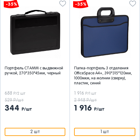
-35%
-35%
Портфель СТАММ с выдвижной
Папка-портфель 3 отделения
ручкой, 270*350*45мм, черный
OfficeSpace А4+, 390*315*120мм,
1000мкм, на молнии (сверху),
пластик, синий
688
1 916
Р/2 шт
Р/1 шт
529 Р/шт
2 948 Р/шт
344
1 916
Р/шт
Р/шт
2 шт
1 шт