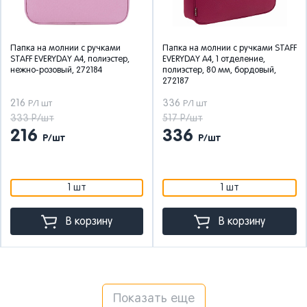
Папка на молнии с ручками
Папка на молнии с ручками STAFF
STAFF EVERYDAY А4, полиэстер,
EVERYDAY А4, 1 отделение,
нежно-розовый, 272184
полиэстер, 80 мм, бордовый,
272187
216
336
Р/1 шт
Р/1 шт
333 Р/шт
517 Р/шт
216
336
Р/шт
Р/шт
1 шт
1 шт
В корзину
В корзину
Показать еще