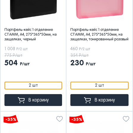
Портфель-кейс 1 отделение
Портфель-кейс 1 отделение
СТАММ, А4, 275*365*50мм, на
СТАММ, А4, 275*365*50мм, на
защелках, черный
защелках, тонированный розовый
1 008
460
Р/2 шт
Р/2 шт
775 Р/шт
354 Р/шт
504
230
Р/шт
Р/шт
2 шт
2 шт
В корзину
В корзину
-35%
-35%