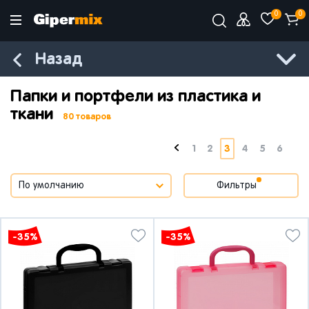
0
0
Назад
Папки и портфели из пластика и
ткани
80 товаров
1
2
3
4
5
6
Фильтры
-35%
-35%