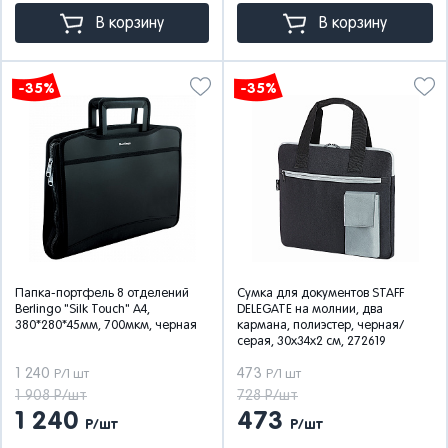
В корзину
В корзину
-35%
-35%
Папка-портфель 8 отделений
Сумка для документов STAFF
Berlingo "Silk Touch" А4,
DELEGATE на молнии, два
380*280*45мм, 700мкм, черная
кармана, полиэстер, черная/
серая, 30х34х2 см, 272619
1 240
473
Р/1 шт
Р/1 шт
1 908 Р/шт
728 Р/шт
1 240
473
Р/шт
Р/шт