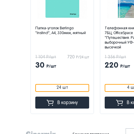
7мм,
Папка-уголок Berlingo
Телефонная книг
.,
"Instinct", А4, 330мкм, мятный
7БЦ, OfficeSpace
и, опп
"Путешествия. Р
ом, веревка
выборочный УФ-л
высечкой
490
1 104 Р/шт
720
1 356 Р/шт
Р/10 шт
Р/24 шт
30
220
Р/шт
Р/шт
24 шт
4 ш
зину
В корзину
В к