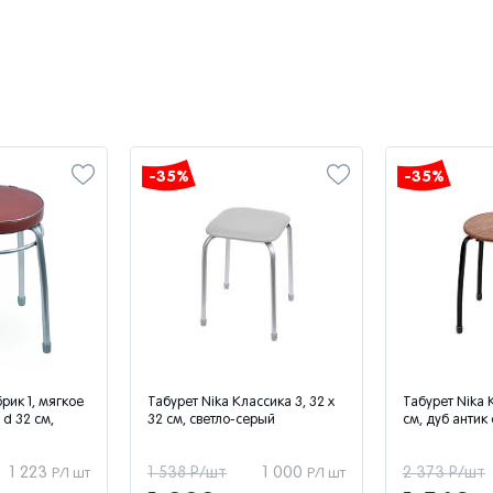
-35%
-35%
рик 1, мягкое
Табурет Nika Классика 3, 32 x
Табурет Nika 
 d 32 см,
32 см, светло-серый
см, дуб антик
1 223
1 538 Р/шт
1 000
2 373 Р/шт
Р/1 шт
Р/1 шт