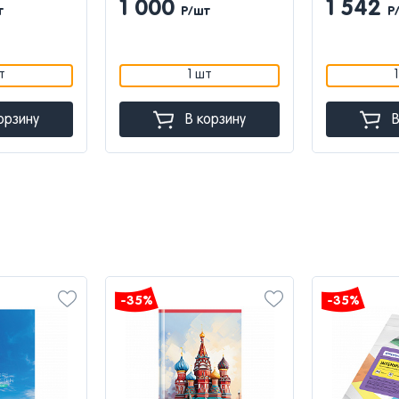
1 000
1 542
т
Р/шт
Р
т
1 шт
орзину
В корзину
В
-35%
-35%