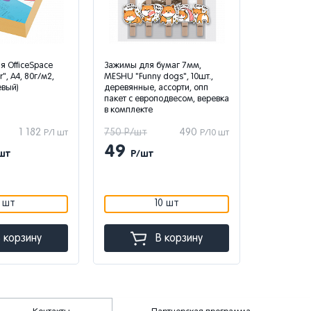
я OfficeSpace
Зажимы для бумаг 7мм,
Обложка-ка
r", А4, 80г/м2,
MESHU "Funny dogs", 10шт.,
пропусков 
евый)
деревянные, ассорти, опп
"Капибара"
пакет с европодвесом, веревка
ассорти
в комплекте
1 182
750 Р/шт
490
680 Р/шт
Р/1 шт
Р/10 шт
49
22
шт
Р/шт
Р/ш
1 шт
10 шт
 корзину
В корзину