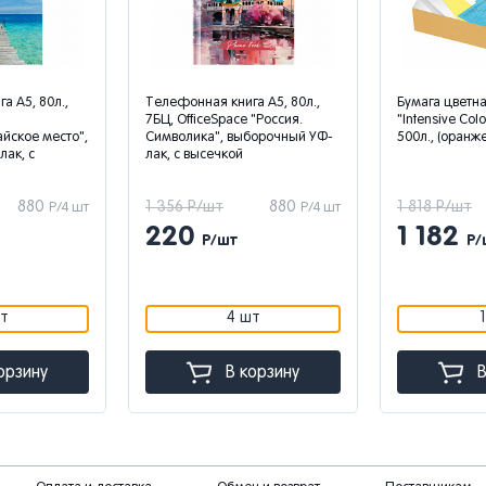
а А5, 80л.,
Телефонная книга А5, 80л.,
Бумага цветна
7БЦ, OfficeSpace "Россия.
"Intensive Colo
айское место",
Символика", выборочный УФ-
500л., (оранж
ак, с
лак, с высечкой
880
1 356 Р/шт
880
1 818 Р/шт
Р/4 шт
Р/4 шт
220
1 182
Р/шт
Р/
т
4 шт
орзину
В корзину
В