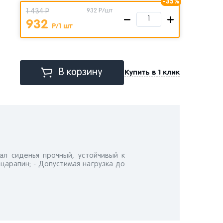
-35%
1 434 Р
932
Р/шт
932
Р/1 шт
В корзину
Купить в 1 клик
ал сиденья прочный, устойчивый к
царапин; - Допустимая нагрузка до