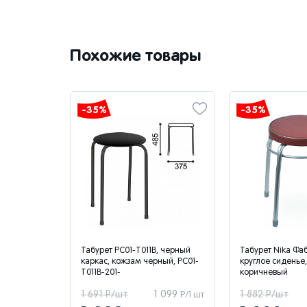
Похожие товары
-35%
-35%
Табурет РС01-Т011В, черный
Табурет Nika Фаб
с, кожзам
каркас, кожзам черный, РС01-
круглое сиденье,
В-506-
Т011В-201-
коричневый
1 190
1 691 Р/шт
1 099
1 882 Р/шт
Р/1 шт
Р/1 шт